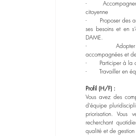
-       
Accompagner l
citoyenne
-       
Proposer des ac
ses besoins et en s
DAME.
-       
Adopter
accompagnées et des
-       
Participer à la
-       
Travailler en éq
Profil (H/F) :
Vous avez des compé
d'équipe pluridiscipl
priorisation. Vous 
recherchant quotid
qualité et de gestion