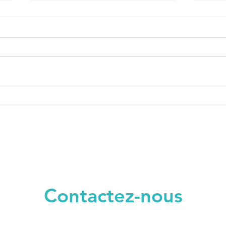
Un(e) Travailleur(euse)
Un(e
Social(e)
Soci
Poste à pourvoir à partir du 17
CDD t
septembre 2026. Le Service
octobre L’Assistance Ed
d’Accueil Familial accueille des
Milie
enfants de 0 à 18 ans au domicile
est un
d’assistants familiaux (« familles
ordon
d’accueil ») dans le cadre d’une
Elle c
mesu
Contactez-nous