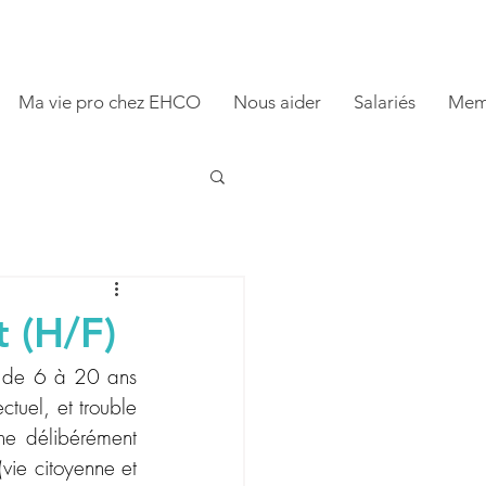
Ma vie pro chez EHCO
Nous aider
Salariés
Mem
 (H/F)
s de 6 à 20 ans 
tuel, et trouble 
he délibérément 
ie citoyenne et 