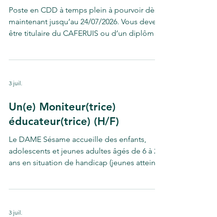
se développer autant que pos
Poste en CDD à temps plein à pourvoir dès
maintenant jusqu’au 24/07/2026. Vous devez
être titulaire du CAFERUIS ou d’un diplôme
équivalent (Niveau II). Vous disposez de
réelles qualités relationnelles et de
management. Descriptif du poste : Dans le
respect du projet de service et sous
3 juil.
l’autorité du directeur de Pôle, vous aurez la
responsabilité du fonctionnement de
Un(e) Moniteur(trice)
l’accueil de jour et de l’internat, de
éducateur(trice) (H/F)
l’animation des équipes, de l’organisation
du travail, du respect
Le DAME Sésame accueille des enfants,
adolescents et jeunes adultes âgés de 6 à 20
ans en situation de handicap (jeunes atteints
de Troubles du développement intellectuel,
et trouble du spectre autistique). Son projet
d'établissement s'inscrit dans une démarche
délibérément inclusive. L'ensemble des
3 juil.