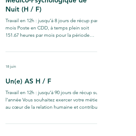
Médico-Psychologique de
pré-professionnelle, hébergement...) vise à
Nuit (H / F)
se développer autant que pos
Travail en 12h : jusqu’à 8 jours de récup par
mois Poste en CDD, à temps plein soit
151.67 heures par mois pour la période
estivale 26. Vous souhaitez exercer votre
métier au cœur de la relation humaine et
contribuer à l’accompagnement de
personnes présentant un polyhandicap ?
18 juin
Rejoignez une équipe pluridisciplinaire
engagée, où le soin s’inscrit dans un projet
Un(e) AS H / F
global d’accompagnement pour le bien-être
Travail en 12h : jusqu’à 90 jours de récup sur
et la participation des résidents. Vos
l’année Vous souhaitez exercer votre métier
missions Au sein de l’équipe soi
au cœur de la relation humaine et contribuer
à l’accompagnement de personnes
présentant un polyhandicap ? Rejoignez une
équipe pluridisciplinaire engagée, où le soin