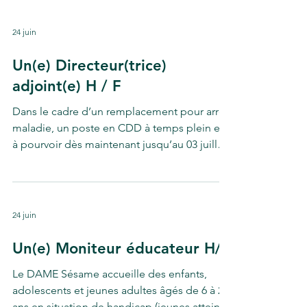
d'établissement s'inscrit dans une démarche
délibérément inclusive. L'ensemble des
24 juin
projets dans tous les domaines
d'accompagnement (vie citoyenne et
Un(e) Directeur(trice)
sociale, soin, enseignement et formation
adjoint(e) H / F
pré-professionnelle, hébergement...) vise à
se développer autant que pos
Dans le cadre d’un remplacement pour arrêt
maladie, un poste en CDD à temps plein est
à pourvoir dès maintenant jusqu’au 03 juillet.
Sous l’autorité de la directrice du pôle
enfance de l’association, vous serez en
charge de l’établissement « SESAME ». Le
DAME Sésame accueille des enfants,
24 juin
adolescents et jeunes adultes âgés de 6 à 20
ans en situation de handicap (jeunes atteints
Un(e) Moniteur éducateur H/F
de Troubles du développement intellectuel,
Le DAME Sésame accueille des enfants,
et trouble du spectre autistique). Descriptif
adolescents et jeunes adultes âgés de 6 à 20
du p
ans en situation de handicap (jeunes atteints