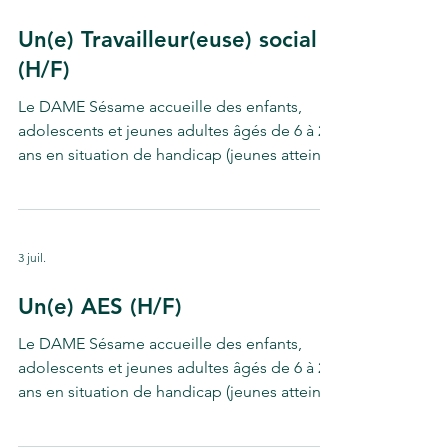
projets dans tous les domaines
d'accompagnement (vie citoyenne et
Un(e) Travailleur(euse) social
sociale, soin, enseignement et formation
(H/F)
pré-professionnelle, hébergement...) vise à
se développer autant que pos
Le DAME Sésame accueille des enfants,
adolescents et jeunes adultes âgés de 6 à 20
ans en situation de handicap (jeunes atteints
de Troubles du développement intellectuel,
et trouble du spectre autistique). Son projet
d'établissement s'inscrit dans une démarche
délibérément inclusive. L'ensemble des
3 juil.
projets dans tous les domaines
d'accompagnement (vie citoyenne et
Un(e) AES (H/F)
sociale, soin, enseignement et formation
Le DAME Sésame accueille des enfants,
pré-professionnelle, hébergement...) vise à
adolescents et jeunes adultes âgés de 6 à 20
se développer autant que pos
ans en situation de handicap (jeunes atteints
de Troubles du développement intellectuel,
et trouble du spectre autistique). Son projet