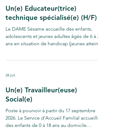
Un(e) Educateur(trice)
technique spécialisé(e) (H/F)
Le DAME Sésame accueille des enfants,
adolescents et jeunes adultes âgés de 6 à 20
ans en situation de handicap (jeunes atteints
de Troubles du développement intellectuel,
et trouble du spectre autistique). Son projet
d'établissement s'inscrit dans une démarche
délibérément inclusive. L'ensemble des
28 juil.
projets dans tous les domaines
d'accompagnement (vie citoyenne et
Un(e) Travailleur(euse)
sociale, soin, enseignement et formation
Social(e)
pré-professionnelle, hébergement...) vise à
se développer autant que pos
Poste à pourvoir à partir du 17 septembre
2026. Le Service d’Accueil Familial accueille
des enfants de 0 à 18 ans au domicile
d’assistants familiaux (« familles d’accueil »)