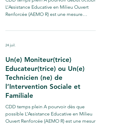
L’Assistance Educative en Milieu Ouvert
Renforcée (AEMO R) est une mesure
judiciaire civile ordonnée par le Juge des
Enfants. Elle consiste en l’intervention d’un
service éducatif au sein du milieu habituel
de vie du ou des enfants confiés.
24 juil.
L’intervention de travailleurs sociaux vise à
apporter « aide et conseil » afin de réduire
Un(e) Moniteur(trice)
au maximum ou supprimer le danger repéré
Educateur(trice) ou Un(e)
pour les mineurs concernés, en mobilisant
Technicien (ne) de
les parents dans leu
l’Intervention Sociale et
Familiale
CDD temps plein A pourvoir dès que
possible L’Assistance Educative en Milieu
Ouvert Renforcée (AEMO R) est une mesure
judiciaire civile ordonnée par le Juge des