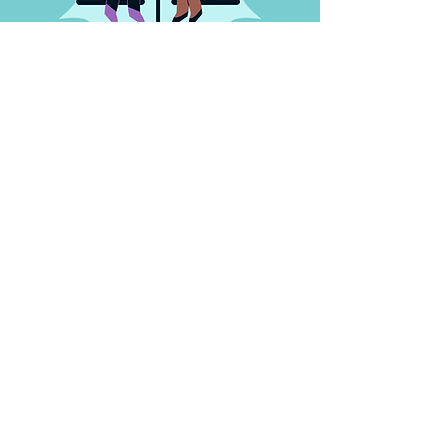
EHCO :
- Indicateur écart de
rémunération :
36/40
- Indicateur écart de taux
d’augmentation individuelle :
20/20
- Indicateur écart de taux de
promotion :
10/15
- Indicateur relatif au
pourcentage de salariées
augmentées dans l’année